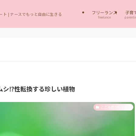
フリーランス
子育
ト | ナースでもっと自由に生きる
freelance
parenti
ムシ⁉性転換する珍しい植物
こころ惹かれるもの