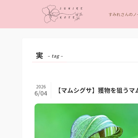
すみれさんのノー
実
– tag –
2026
【マムシグサ】獲物を狙うマ
6/04